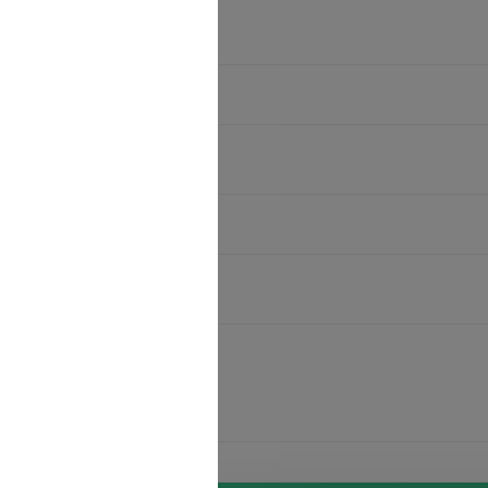
*
您的電子郵箱
*
您的電話號碼
*
您的備註或留言