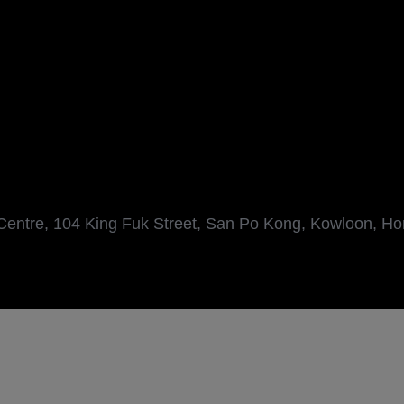
 Centre, 104 King Fuk Street, San Po Kong, Kowloon, H