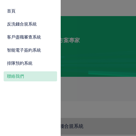
首頁
HKISOFT
反洗錢合規系統
客戶盡職審查系統
馬上聯絡我們的技術方案專家
智能電子簽約系統
構建自己的智能企業
排隊預約系統
聯絡我們
*
預約系統